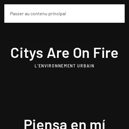
Frédéric Esplandiu
Passer au contenu principal
Citys Are On Fire
L’ENVIRONNEMENT URBAIN
Piensa en mí